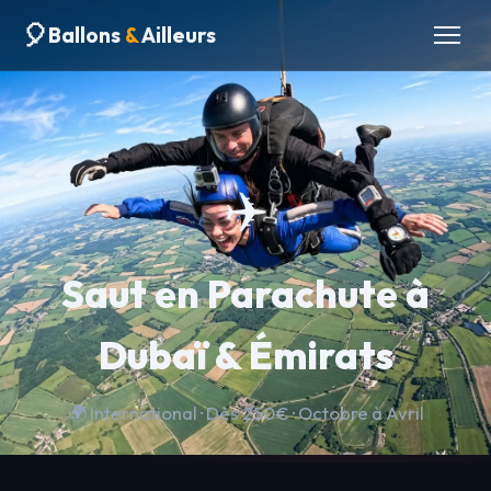
🎈
Ballons
&
Ailleurs
Accueil
›
Saut en Parachute
›
Dubaï & Émirats
›
Saut en
Parachute à Dubaï & Émirats
✈️
Saut en Parachute à
Dubaï & Émirats
🌍 International · Dès 250€ · Octobre à Avril